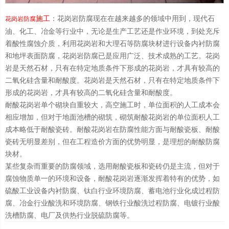
施工
：花岗岩防腐现在在越来越多的领域中用到，现代石
花岗岩防腐
油、化工、冶金等行业中，无论是生产工艺还是作业环境，到处充斥
着酸性腐蚀介质，利用花岗岩和大理石等防腐块材进行设备内衬防腐
和地坪表面防腐，花岗岩防腐已是应用广泛、技术成熟的工艺。花岗
岩是天然石材，只有在特定地质条件下形成的花岗岩，才具有较高的
二氧化硅含量和耐酸度。花岗岩是天然石材，只有在特定地质条件下
形成的花岗岩，才具有较高的二氧化硅含量和耐酸度。
耐酸花岗岩单个砌块自重较大，高空施工时，单位面积的人工成本会
相应增加，但对于地面池槽的砌筑，砌筑耐酸花岗岩的单位面积人工
成本略低于耐酸瓷砖。耐酸花岗岩在防腐性能方面与耐酸瓷板、耐酸
瓷砖无明显差别，但在工程造价方面的优势明显，是理想的耐酸防腐
块材。
某些复杂而重要的防腐领域，选用耐酸瓷板和瓷砖仍是主流，但对于
腐蚀物质单一的环境和设备，耐酸花岗岩逐渐发挥着特有的优势，如
硫酸工业设备内衬防腐、钛白行业环境防腐、蓄电池行业化成过程防
腐、冶金行业酸洗和环境防腐、钢铁行业酸洗过程防腐、电镀行业酸
洗槽防腐、电厂及供热行业脱硫防腐等。