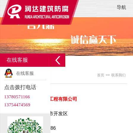
导航
在线客服
在线客服
联系我们
首页
>>
联系我们
/ About us
点击拨打电话
13780571166
泊头市润达建筑防腐工程有限公司
13754474569
地 址：河北省泊头市开发区
电 话：0317-8265586