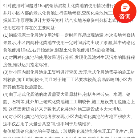
针对使用时间超过15a的钢筋混凝土化粪池的使用情况进行统计分析,
并对小区内部的老式化粪池进行实地考察,查阅化粪池施工工艺,准确掌
握其工作原理和设计方案等资料,结合实地考察资料分析老式化粪池在
使用过程中存在的主要问题:
(1)钢筋混泥土化粪池使用达到一定时间容易出现渗漏,本次实地考察结
果显示,小区内两种化粪池在使用一定时间后均出现了渗漏,其中砖砌化
粪池使用10a左右开始渗漏,混凝土化粪池使用15a后会渗漏。
(2)对两种化粪池的使用效果进行分析,发现化粪池对生活污水的降解程
度低,难以达到指定标准。
(3)对小区内部化粪池施工资料进行查阅,发现老式化粪池需要的施工材
料较多,施工时间较长,而且对于施工工艺要求较高,容易影响到小区内
部其他基础设施建设。
(4)由于老式化粪池的建设需要大量原材料,包括各种砖头、水泥、钢
筋、石料等,此外加上老式化粪池施工工期较长,施工建设费用也随之上
涨,这些因素综合起来导致老式化粪池的施工建设成本大大增加。
(5)对小区化粪池的实地考察发现,小区内老式化粪池的占地面积较大,
这不仅占用了大量公共空间,也不利于后续维护。
整体玻璃钢化粪池的主要优点：玻璃刚化粪池能够实现工厂化生产,具