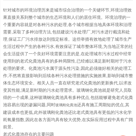
针对城市的环境治理历来是城市综合治理的一个关键环节,环境治理效
果直接关系到整个城市的生态环境和人们的居住环境。环境治理的一
个重要内容就是对各种污水的处理,各个城市根据当地具体环境和治理
需要,采取了多种治理方法,包括建设污水处理厂,对污水进行截流和处
理,保证工厂污水排放达到指定标准。这些举措有效地处理了城市生产
生活过程中产生的各种污水,有效保证了城市整体环境,为当地正常的社
会生活提供了一个良好环境需要注意的是,在处理城市污水过程中经常
使用到的老式化粪池具有的多种局限性,已经难以满足新时期对于污水
处理的要求。化粪池污水属于源头性污染,因此必须做好相关的处理工
作,不然将直接影响到后续各种污水处理措施的实施效果,影响到城市整
体生态环境安全。相关人员一直在研究老式化粪池的更新换代,以求改
变其性能,满足新时期的污水处理需求。玻璃钢化粪池就是研究人员取
得的一个成果,这种玻璃钢化粪池具有多种优点,包括能够避免老式化粪
池容易出现的渗漏问题,同时
还具有施工周期短的优点,其
玻璃刚化粪池
建设成本也更低,此外玻璃刚化粪池还比老式粪池具有更低的污水化学
耗氧量指数,因此在各方面均具有较大优势,在实际应用过程中具有广阔
前景。
老式化粪池存在的主要问题